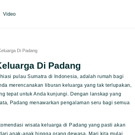
Video
Keluarga Di Padang
eluarga Di Padang
hiasi pulau Sumatra di Indonesia, adalah rumah bagi
nda merencanakan liburan keluarga yang tak terlupakan,
yang tepat untuk Anda kunjungi. Dengan lanskap yang
wisata, Padang menawarkan pengalaman seru bagi semua
ekomendasi wisata keluarga di Padang yang pasti akan
dari anak-anak hingga orang dewasa. Mari kita mulai