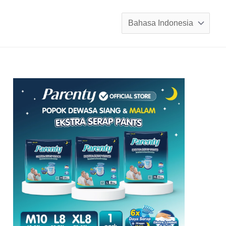
Pilih
sebuah
bahasa