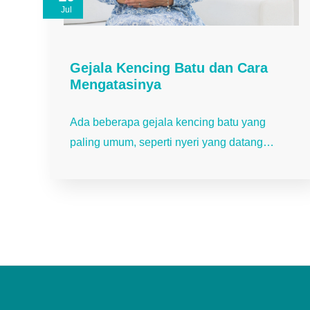
Jul
Gejala Kencing Batu dan Cara
Mengatasinya
Ada beberapa gejala kencing batu yang
paling umum, seperti nyeri yang datang…