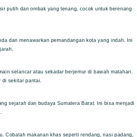
asir putih dan ombak yang tenang, cocok untuk berenang
landa dan menawarkan pemandangan kota yang indah. Ini
jarah.
main selancar atau sekadar berjemur di bawah matahari.
di sekitar pantai.
ang sejarah dan budaya Sumatera Barat. Ini bisa menjadi
.
. Cobalah makanan khas seperti rendang, nasi padang,