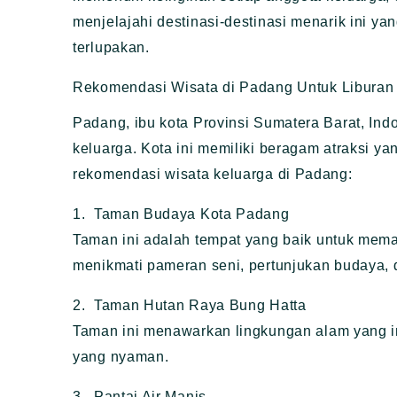
menjelajahi destinasi-destinasi menarik ini 
terlupakan.
Rekomendasi Wisata di Padang Untuk Liburan
Padang, ibu kota Provinsi Sumatera Barat, Ind
keluarga. Kota ini memiliki beragam atraksi y
rekomendasi wisata keluarga di Padang:
1. Taman Budaya Kota Padang
Taman ini adalah tempat yang baik untuk mem
menikmati pameran seni, pertunjukan budaya, d
2. Taman Hutan Raya Bung Hatta
Taman ini menawarkan lingkungan alam yang inda
yang nyaman.
3. Pantai Air Manis