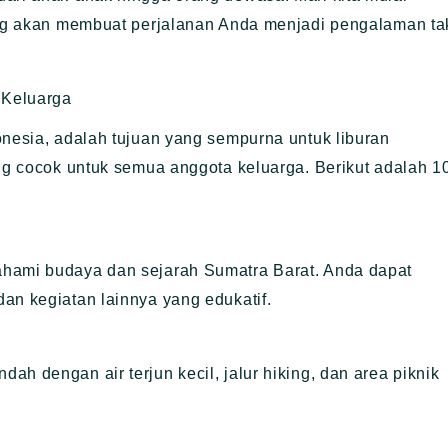
yang akan membuat perjalanan Anda menjadi pengalaman ta
 Keluarga
onesia, adalah tujuan yang sempurna untuk liburan
ang cocok untuk semua anggota keluarga. Berikut adalah 1
ahami budaya dan sejarah Sumatra Barat. Anda dapat
an kegiatan lainnya yang edukatif.
h dengan air terjun kecil, jalur hiking, dan area piknik