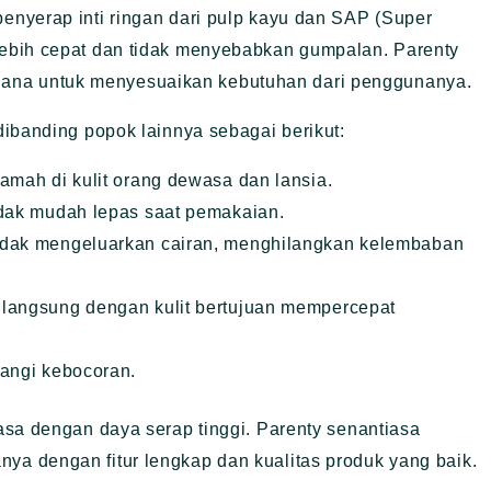
nyerap inti ringan dari pulp kayu dan SAP (Super
ebih cepat dan tidak menyebabkan gumpalan. Parenty
 celana untuk menyesuaikan kebutuhan dari penggunanya.
ibanding popok lainnya sebagai berikut:
amah di kulit orang dewasa dan lansia.
dak mudah lepas saat pemakaian.
idak mengeluarkan cairan, menghilangkan kelembaban
langsung dengan kulit bertujuan mempercepat
angi kebocoran.
asa dengan daya serap tinggi. Parenty senantiasa
a dengan fitur lengkap dan kualitas produk yang baik.