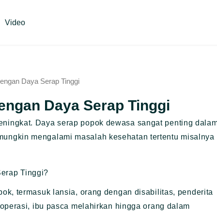
Video
engan Daya Serap Tinggi
engan Daya Serap Tinggi
ningkat. Daya serap popok dewasa sangat penting dala
ungkin mengalami masalah kesehatan tertentu misalnya
erap Tinggi?
k, termasuk lansia, orang dengan disabilitas, penderita
 operasi, ibu pasca melahirkan hingga orang dalam