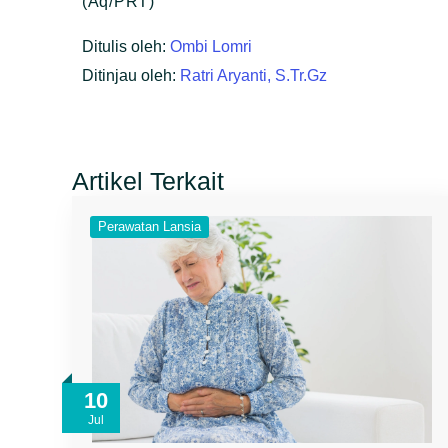
(Aq/PRT)
Ditulis oleh:
Ombi Lomri
Ditinjau oleh:
Ratri Aryanti, S.Tr.Gz
Artikel Terkait
Perawatan Lansia
10
Jul