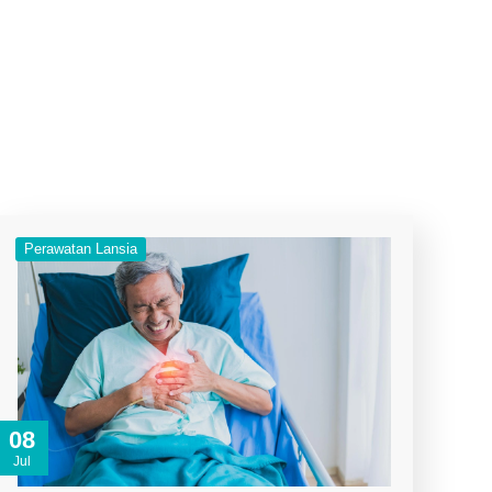
Perawatan Lansia
08
Jul