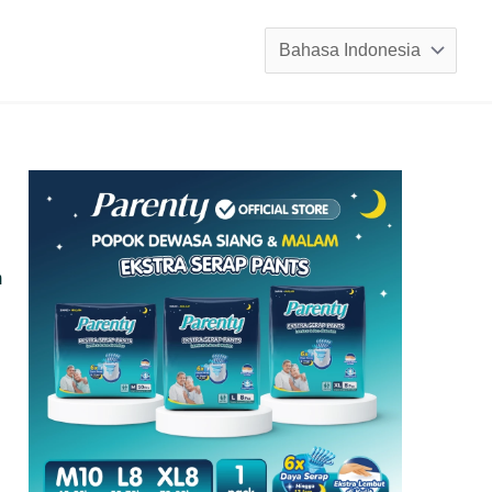
Pilih
sebuah
bahasa
m