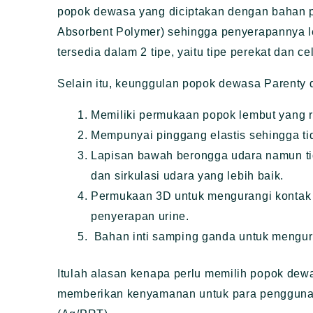
popok dewasa yang diciptakan dengan bahan pe
Absorbent Polymer) sehingga penyerapannya l
tersedia dalam 2 tipe, yaitu tipe perekat dan
Selain itu, keunggulan popok dewasa Parenty d
Memiliki permukaan popok lembut yang r
Mempunyai pinggang elastis sehingga ti
Lapisan bawah berongga udara namun t
dan sirkulasi udara yang lebih baik.
Permukaan 3D untuk mengurangi kontak 
penyerapan urine.
Bahan inti samping ganda untuk mengur
Itulah alasan kenapa perlu memilih popok dew
memberikan kenyamanan untuk para penggunany