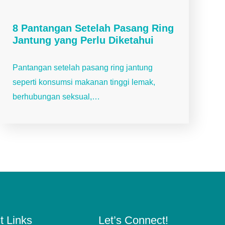
8 Pantangan Setelah Pasang Ring
Jantung yang Perlu Diketahui
Pantangan setelah pasang ring jantung
seperti konsumsi makanan tinggi lemak,
berhubungan seksual,…
t Links
Let’s Connect!