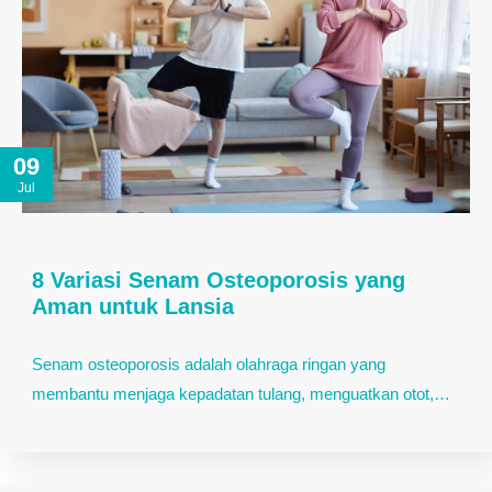
09
Jul
8 Variasi Senam Osteoporosis yang
Aman untuk Lansia
Senam osteoporosis adalah olahraga ringan yang
membantu menjaga kepadatan tulang, menguatkan otot,…