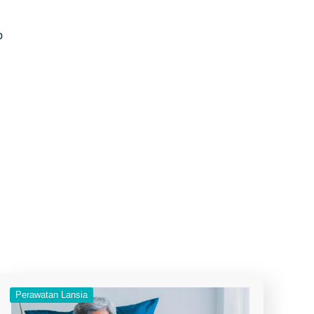
p
Perawatan Lansia