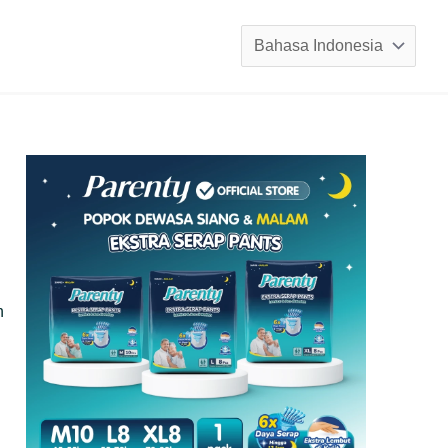
Pilih
sebuah
bahasa
h