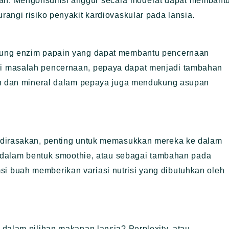
ah. Mengonsumsi anggur secara moderat dapat membant
angi risiko penyakit kardiovaskular pada lansia.
dung enzim papain yang dapat membantu pencernaan
i masalah pencernaan, pepaya dapat menjadi tambahan
min dan mineral dalam pepaya juga mendukung asupan
 dirasakan, penting untuk memasukkan mereka ke dalam
, dalam bentuk smoothie, atau sebagai tambahan pada
 buah memberikan variasi nutrisi yang dibutuhkan oleh
dalam pilihan makanan lansia? Perplexity, atau