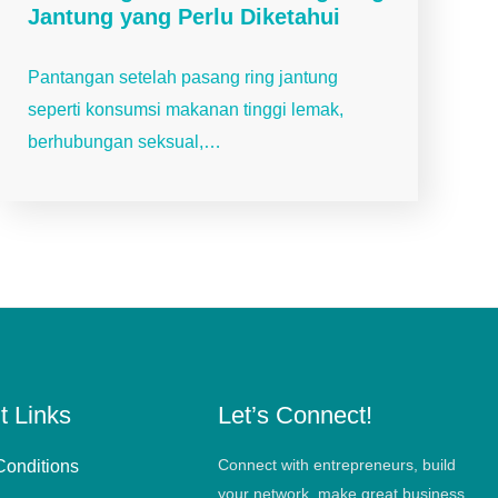
Jantung yang Perlu Diketahui
Pantangan setelah pasang ring jantung
seperti konsumsi makanan tinggi lemak,
berhubungan seksual,…
t Links
Let’s Connect!
Connect with entrepreneurs, build
Conditions
your network, make great business.