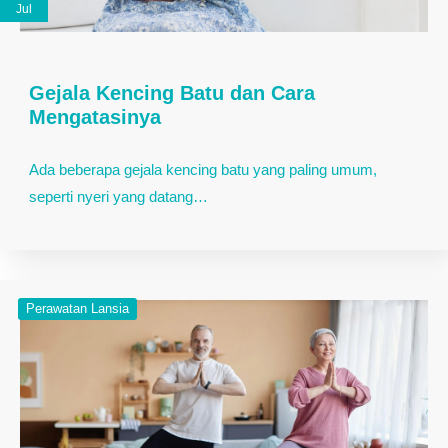
Jul
Gejala Kencing Batu dan Cara
Mengatasinya
Ada beberapa gejala kencing batu yang paling umum,
seperti nyeri yang datang…
Perawatan Lansia