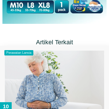
Artikel Terkait
Perawatan Lansia
10