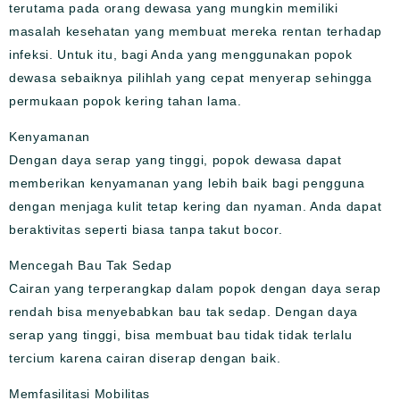
terutama pada orang dewasa yang mungkin memiliki
masalah kesehatan yang membuat mereka rentan terhadap
infeksi. Untuk itu, bagi Anda yang menggunakan popok
dewasa sebaiknya pilihlah yang cepat menyerap sehingga
permukaan popok kering tahan lama.
Kenyamanan
Dengan daya serap yang tinggi, popok dewasa dapat
memberikan kenyamanan yang lebih baik bagi pengguna
dengan menjaga kulit tetap kering dan nyaman. Anda dapat
beraktivitas seperti biasa tanpa takut bocor.
Mencegah Bau Tak Sedap
Cairan yang terperangkap dalam popok dengan daya serap
rendah bisa menyebabkan bau tak sedap. Dengan daya
serap yang tinggi, bisa membuat bau tidak tidak terlalu
tercium karena cairan diserap dengan baik.
Memfasilitasi Mobilitas