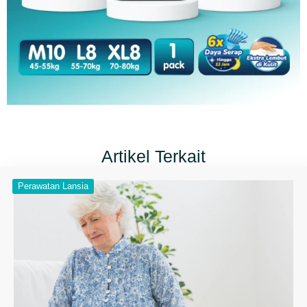
Artikel Terkait
Perawatan Lansia