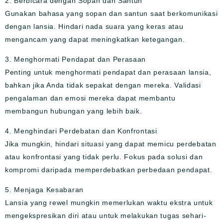
2. Berbicara dengan Sopan dan Santun
Gunakan bahasa yang sopan dan santun saat berkomunikasi
dengan lansia. Hindari nada suara yang keras atau
mengancam yang dapat meningkatkan ketegangan.
3. Menghormati Pendapat dan Perasaan
Penting untuk menghormati pendapat dan perasaan lansia,
bahkan jika Anda tidak sepakat dengan mereka. Validasi
pengalaman dan emosi mereka dapat membantu
membangun hubungan yang lebih baik.
4. Menghindari Perdebatan dan Konfrontasi
Jika mungkin, hindari situasi yang dapat memicu perdebatan
atau konfrontasi yang tidak perlu. Fokus pada solusi dan
kompromi daripada memperdebatkan perbedaan pendapat.
5. Menjaga Kesabaran
Lansia yang rewel mungkin memerlukan waktu ekstra untuk
mengekspresikan diri atau untuk melakukan tugas sehari-