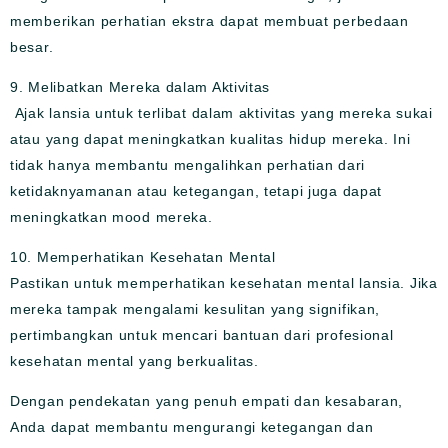
memberikan perhatian ekstra dapat membuat perbedaan
besar.
9. Melibatkan Mereka dalam Aktivitas
Ajak lansia untuk terlibat dalam aktivitas yang mereka sukai
atau yang dapat meningkatkan kualitas hidup mereka. Ini
tidak hanya membantu mengalihkan perhatian dari
ketidaknyamanan atau ketegangan, tetapi juga dapat
meningkatkan mood mereka.
10. Memperhatikan Kesehatan Mental
Pastikan untuk memperhatikan kesehatan mental lansia. Jika
mereka tampak mengalami kesulitan yang signifikan,
pertimbangkan untuk mencari bantuan dari profesional
kesehatan mental yang berkualitas.
Dengan pendekatan yang penuh empati dan kesabaran,
Anda dapat membantu mengurangi ketegangan dan