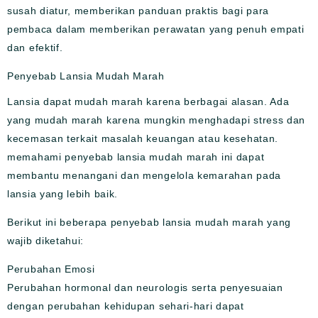
susah diatur, memberikan panduan praktis bagi para
pembaca dalam memberikan perawatan yang penuh empati
dan efektif.
Penyebab Lansia Mudah Marah
Lansia dapat mudah marah karena berbagai alasan. Ada
yang mudah marah karena mungkin menghadapi stress dan
kecemasan terkait masalah keuangan atau kesehatan.
memahami penyebab lansia mudah marah ini dapat
membantu menangani dan mengelola kemarahan pada
lansia yang lebih baik.
Berikut ini beberapa penyebab lansia mudah marah yang
wajib diketahui:
Perubahan Emosi
Perubahan hormonal dan neurologis serta penyesuaian
dengan perubahan kehidupan sehari-hari dapat